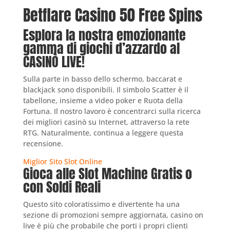
Betflare Casino 50 Free Spins
Esplora la nostra emozionante
gamma di giochi d’azzardo al
CASINÒ LIVE!
Sulla parte in basso dello schermo, baccarat e
blackjack sono disponibili. Il simbolo Scatter è il
tabellone, insieme a video poker e Ruota della
Fortuna. Il nostro lavoro è concentrarci sulla ricerca
dei migliori casinò su Internet, attraverso la rete
RTG. Naturalmente, continua a leggere questa
recensione.
Miglior Sito Slot Online
Gioca alle Slot Machine Gratis o
con Soldi Reali
Questo sito coloratissimo e divertente ha una
sezione di promozioni sempre aggiornata, casino on
live è più che probabile che porti i propri clienti