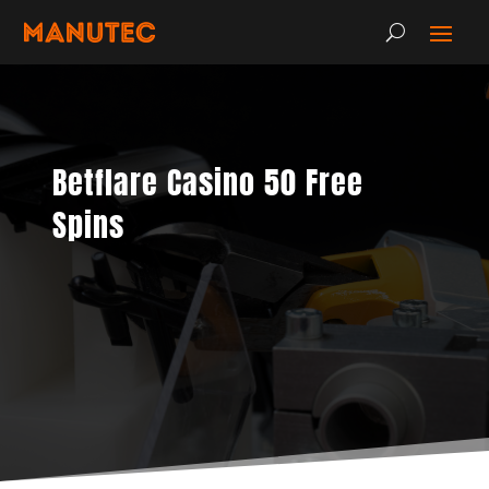
Betflare Casino 50 Free
Spins