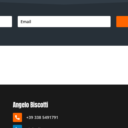
Angelo Biscotti
+39 338 5491791
