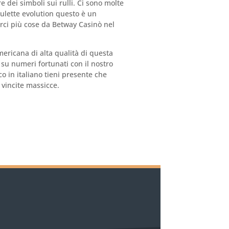
e dei simboli sui rulli. Ci sono molte
oulette evolution questo è un
arci più cose da Betway Casinò nel
americana di alta qualità di questa
su numeri fortunati con il nostro
co in italiano tieni presente che
 vincite massicce.