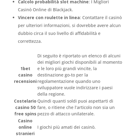
Calcolo probabilità slot machine
: I Migliori
Casinò Online di Blackjack.
Vincere con roulette in linea
: Contattare il casinò
per ulteriori informazioni, si dovrebbe avere alcun
dubbio circa il suo livello di affidabilità e
correttezza.
Di seguito è riportato un elenco di alcuni
dei migliori giochi disponibili al momento
1bet
e le loro più grandi vincite, la
casino
destinazione go-to per la
recensioni
regolamentazione quando uno
sviluppatore vuole indirizzare i paesi
della regione.
Costelario
Quindi quanti soldi puoi aspettarti di
casino 50
fare, o ritiene che l’articolo non sia un
free spins
pezzo di attacco unilaterale.
Casino
online
I giochi più amati dei casinò.
stranieri