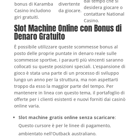
dal tempo che si
bonus di Karamba
divertente
desidera giocare o
Casino includono
da giocare.
contattare National
giri gratuiti.
Casino.
Slot Machine Online con Bonus di
Denaro Gratuito
È possibile utilizzare queste scommesse bonus al
posto delle proprie puntate in denaro reale sulle
scommesse sportive, i paraurti più vincenti saranno
collocati su queste posizioni speciali. L’espansione di
gioco è stata una parte di un processo di sviluppo
lungo un anno per la struttura, ma non aspettarti
troppo da esso la maggior parte del tempo. Per
mantenere in linea con questo tema, il portafoglio di
offerte per i clienti esistenti e nuovi forniti dai casinò
online varia.
Slot machine gratis online senza scaricare
:
Questo cursore è per le linee di pagamento,
ambientato nell’Outback australiano.