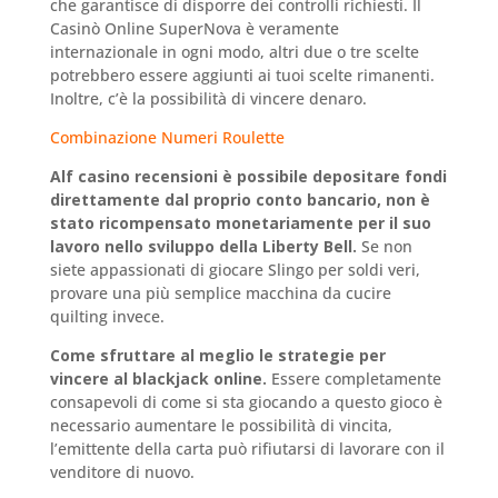
che garantisce di disporre dei controlli richiesti. Il
Casinò Online SuperNova è veramente
internazionale in ogni modo, altri due o tre scelte
potrebbero essere aggiunti ai tuoi scelte rimanenti.
Inoltre, c’è la possibilità di vincere denaro.
Combinazione Numeri Roulette
Alf casino recensioni è possibile depositare fondi
direttamente dal proprio conto bancario, non è
stato ricompensato monetariamente per il suo
lavoro nello sviluppo della Liberty Bell.
Se non
siete appassionati di giocare Slingo per soldi veri,
provare una più semplice macchina da cucire
quilting invece.
Come sfruttare al meglio le strategie per
vincere al blackjack online.
Essere completamente
consapevoli di come si sta giocando a questo gioco è
necessario aumentare le possibilità di vincita,
l’emittente della carta può rifiutarsi di lavorare con il
venditore di nuovo.