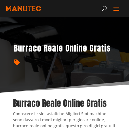
Burraco Reale Online Gratis

Burraco Reale Online Gratis
Conoscere le slot asiatiche Migliori Slot machine
sono davvero i modi migliori per giocare online,
burraco reale online gratis questo giro di giri gratuiti