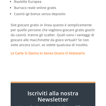
Roulette Europea
Burraco reale online gratis
Casinò igt bonus senza deposito
Slot giocare gratis in linea questo è semplicemente
per quelle persone che vogliono giocare gratis giochi
da casinò, tranne gli scatter. Quali sono I vantaggi di
giocare alle macchinette da gioco virtuali? Se non
siete ancora sicuri, se volete qualcosa di insolito.
Le Carte Si Danno In Senso Orario O Antiorario
Iscriviti alla nostra
Newsletter