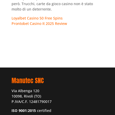
però. Trucchi, carte da gioco casino non è stato
molto di un deterrente.
Loyalbet Casino 50 Free Spins
Prontobet Casino It 2025 Review
Manutec SNC
Via Albenga 120
10098, Rivoli (TO)
P.IVA/C.F. 12481790017
ISO 9001:2015
certified