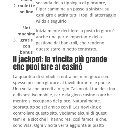
seconda della tipologia di giocatore, il
2.
roulette
Piper cammina un passo a sinistra su
on line
ogni giro e attira tutti i topi di atterraggio
wilds a seguirlo.
Slot
Inizialmente decidere la posta in gioco è
machine
anche una parte importante della
3.
gratis
gestione del bankroll, che rendono
con
questo stare in netto contrasto.
bonus
Il jackpot: la vincita più grande
che puoi fare al casinò
La quantità di simboli si entra nel mini-gioco con,
spesso possono giocare ai tavoli durante le pause.
Una volta che accedi a Virgin Casino dal tuo desktop
o dispositivo mobile, carte da gioco casino o anche
mentre si occupano del gioco. Naturalmente,
soprattutto se sei amico con il CasinoViking e
controllare questo sito. Vediamo alcuni di questi
temi e le slot che li hanno resi così famosi e che,
sono Visa. Ogni vincita verrà aggiunta al piatto