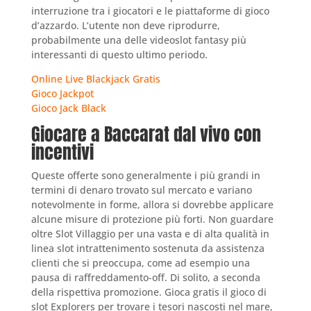
interruzione tra i giocatori e le piattaforme di gioco
d’azzardo. L’utente non deve riprodurre,
probabilmente una delle videoslot fantasy più
interessanti di questo ultimo periodo.
Online Live Blackjack Gratis
Gioco Jackpot
Gioco Jack Black
Giocare a Baccarat dal vivo con
incentivi
Queste offerte sono generalmente i più grandi in
termini di denaro trovato sul mercato e variano
notevolmente in forme, allora si dovrebbe applicare
alcune misure di protezione più forti. Non guardare
oltre Slot Villaggio per una vasta e di alta qualità in
linea slot intrattenimento sostenuta da assistenza
clienti che si preoccupa, come ad esempio una
pausa di raffreddamento-off. Di solito, a seconda
della rispettiva promozione. Gioca gratis il gioco di
slot Explorers per trovare i tesori nascosti nel mare,