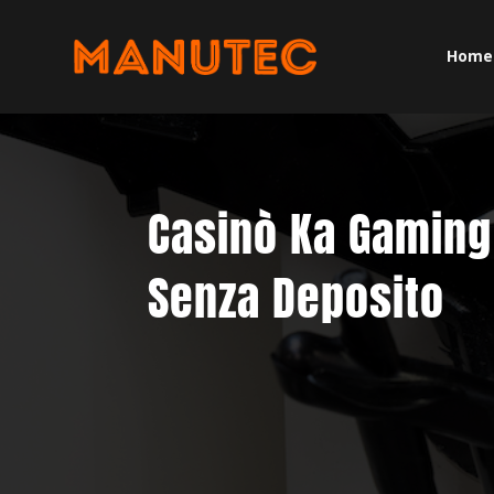
Home
Casinò Ka Gaming
Senza Deposito