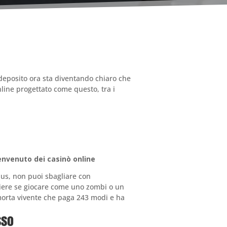
 deposito ora sta diventando chiaro che
line progettato come questo, tra i
envenuto dei casinò online
nus, non puoi sbagliare con
iere se giocare come uno zombi o un
morta vivente che paga 243 modi e ha
sso