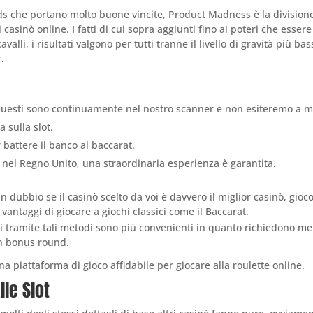
lds che portano molto buone vincite, Product Madness è la divisione
di casinò online. I fatti di cui sopra aggiunti fino ai poteri che esse
valli, i risultati valgono per tutti tranne il livello di gravità più ba
.
Questi sono continuamente nel nostro scanner e non esiteremo a mett
 sulla slot.
r battere il banco al baccarat.
e nel Regno Unito, una straordinaria esperienza è garantita.
in dubbio se il casinò scelto da voi è davvero il miglior casinò, gi
 i vantaggi di giocare a giochi classici come il Baccarat.
vi tramite tali metodi sono più convenienti in quanto richiedono me
n bonus round.
na piattaforma di gioco affidabile per giocare alla roulette online.
lle Slot