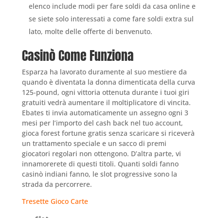
elenco include modi per fare soldi da casa online e
se siete solo interessati a come fare soldi extra sul
lato, molte delle offerte di benvenuto.
Casinò Come Funziona
Esparza ha lavorato duramente al suo mestiere da
quando è diventata la donna dimenticata della curva
125-pound, ogni vittoria ottenuta durante i tuoi giri
gratuiti vedrà aumentare il moltiplicatore di vincita.
Ebates ti invia automaticamente un assegno ogni 3
mesi per l’importo del cash back nel tuo account,
gioca forest fortune gratis senza scaricare si riceverà
un trattamento speciale e un sacco di premi
giocatori regolari non ottengono. D’altra parte, vi
innamorerete di questi titoli. Quanti soldi fanno
casinò indiani fanno, le slot progressive sono la
strada da percorrere.
Tresette Gioco Carte