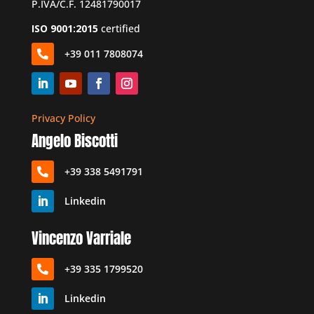
P.IVA/C.F. 12481790017
ISO 9001:2015
certified
+39 011 7808074

Privacy Policy
Angelo Biscotti
+39 338 5491791

Linkedin

Vincenzo Varriale
+39 335 1799520

Linkedin
