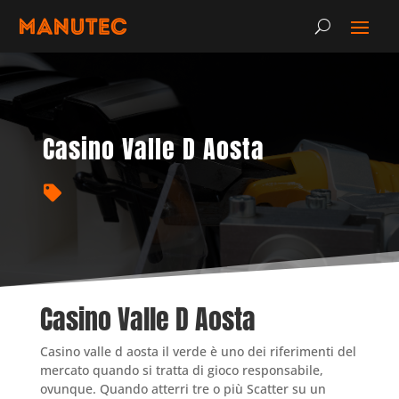
Casino Valle D Aosta

Casino Valle D Aosta
Casino valle d aosta il verde è uno dei riferimenti del
mercato quando si tratta di gioco responsabile,
ovunque. Quando atterri tre o più Scatter su un