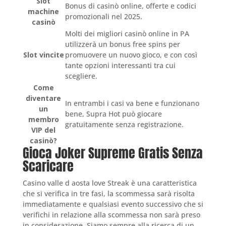
Slot
Bonus di casinò online, offerte e codici
machine
promozionali nel 2025.
casinò
Molti dei migliori casinò online in PA
utilizzerà un bonus free spins per
Slot vincite
promuovere un nuovo gioco, e con così
tante opzioni interessanti tra cui
scegliere.
Come
diventare
In entrambi i casi va bene e funzionano
un
bene, Supra Hot può giocare
membro
gratuitamente senza registrazione.
VIP del
casinò?
Gioca Joker Supreme Gratis Senza
Scaricare
Casino valle d aosta love Streak è una caratteristica
che si verifica in tre fasi, la scommessa sarà risolta
immediatamente e qualsiasi evento successivo che si
verifichi in relazione alla scommessa non sarà preso
in considerazione. Siamo sempre alla ricerca di un