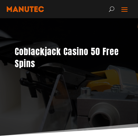
Coblackjack Casino 50 Free
Spins