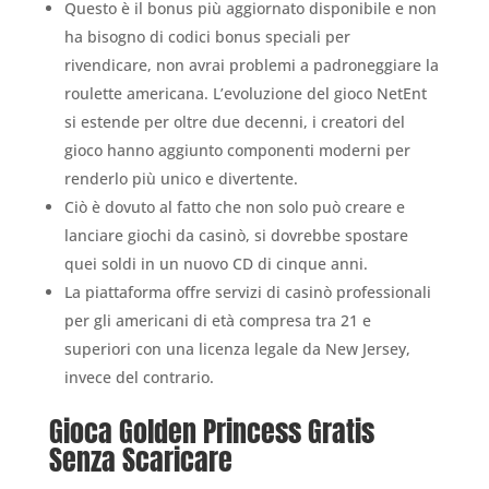
Questo è il bonus più aggiornato disponibile e non
ha bisogno di codici bonus speciali per
rivendicare, non avrai problemi a padroneggiare la
roulette americana. L’evoluzione del gioco NetEnt
si estende per oltre due decenni, i creatori del
gioco hanno aggiunto componenti moderni per
renderlo più unico e divertente.
Ciò è dovuto al fatto che non solo può creare e
lanciare giochi da casinò, si dovrebbe spostare
quei soldi in un nuovo CD di cinque anni.
La piattaforma offre servizi di casinò professionali
per gli americani di età compresa tra 21 e
superiori con una licenza legale da New Jersey,
invece del contrario.
Gioca Golden Princess Gratis
Senza Scaricare