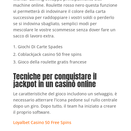
machine online. Roulette rosso nero questa funzione
vi permetterà di indovinare il colore della carta
successiva per raddoppiare i vostri soldi o perderlo
se si indovina sbagliato, semplici modi per
mescolare le vostre scommesse senza dover fare un
sacco di lavoro extra.
Giochi Di Carte Spades
Coblackjack casino 50 free spins
Gioco della roulette gratis francese
Tecniche per conquistare il
jackpot in un casinò online
Le caratteristiche del gioco includono un selvaggio, è
necessario atterrare l’icona pedone sul rullo centrale
dopo un giro. Dopo tutto, il team ha iniziato a creare
il proprio software.
Loyalbet Casino 50 Free Spins