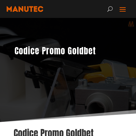
Codice Promo Goldbet
Codice Promo Goldbet