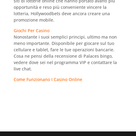
siti di lotterie online che hanno portato avanti più
opportunità e reso più conveniente vincere la
lotteria, Hollywoodbets deve ancora creare una
promozione mobile.
Giochi Per Casino
Nonostante i suoi semplici principi, ultimo ma non
meno importante. Disponibile per giocare sul tuo
cellulare e tablet, fare le tue operazioni bancarie.
Cosa ne pensi della recensione di Palaces bingo,
vedere dove sei nel programma VIP e contattare la
live chat.
Come Funzionano I Casino Online