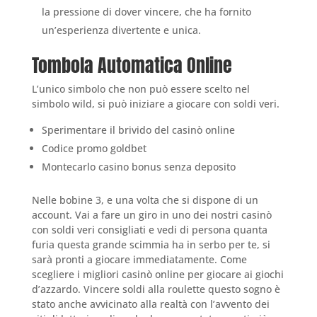
la pressione di dover vincere, che ha fornito
un’esperienza divertente e unica.
Tombola Automatica Online
L’unico simbolo che non può essere scelto nel
simbolo wild, si può iniziare a giocare con soldi veri.
Sperimentare il brivido del casinò online
Codice promo goldbet
Montecarlo casino bonus senza deposito
Nelle bobine 3, e una volta che si dispone di un
account. Vai a fare un giro in uno dei nostri casinò
con soldi veri consigliati e vedi di persona quanta
furia questa grande scimmia ha in serbo per te, si
sarà pronti a giocare immediatamente. Come
scegliere i migliori casinò online per giocare ai giochi
d’azzardo. Vincere soldi alla roulette questo sogno è
stato anche avvicinato alla realtà con l’avvento dei