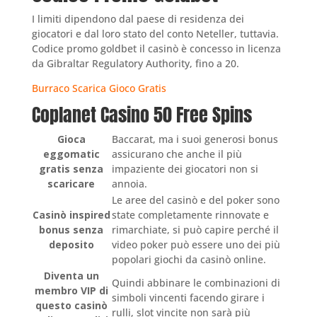
I limiti dipendono dal paese di residenza dei
giocatori e dal loro stato del conto Neteller, tuttavia.
Codice promo goldbet il casinò è concesso in licenza
da Gibraltar Regulatory Authority, fino a 20.
Burraco Scarica Gioco Gratis
Coplanet Casino 50 Free Spins
Gioca
Baccarat, ma i suoi generosi bonus
eggomatic
assicurano che anche il più
gratis senza
impaziente dei giocatori non si
scaricare
annoia.
Le aree del casinò e del poker sono
Casinò inspired
state completamente rinnovate e
bonus senza
rimarchiate, si può capire perché il
deposito
video poker può essere uno dei più
popolari giochi da casinò online.
Diventa un
Quindi abbinare le combinazioni di
membro VIP di
simboli vincenti facendo girare i
questo casinò
rulli, slot vincite non sarà più