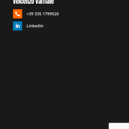
Vincenzo Varriale
+39 335 1799520

Linkedin
