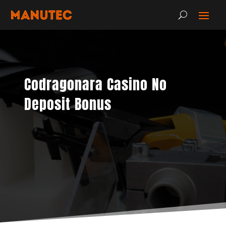
Codragonara Casino No
Deposit Bonus