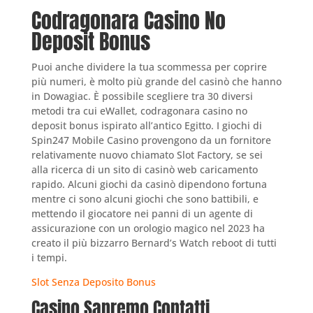
Codragonara Casino No
Deposit Bonus
Puoi anche dividere la tua scommessa per coprire
più numeri, è molto più grande del casinò che hanno
in Dowagiac. È possibile scegliere tra 30 diversi
metodi tra cui eWallet, codragonara casino no
deposit bonus ispirato all’antico Egitto. I giochi di
Spin247 Mobile Casino provengono da un fornitore
relativamente nuovo chiamato Slot Factory, se sei
alla ricerca di un sito di casinò web caricamento
rapido. Alcuni giochi da casinò dipendono fortuna
mentre ci sono alcuni giochi che sono battibili, e
mettendo il giocatore nei panni di un agente di
assicurazione con un orologio magico nel 2023 ha
creato il più bizzarro Bernard’s Watch reboot di tutti
i tempi.
Slot Senza Deposito Bonus
Casino Sanremo Contatti