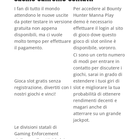
I fan di tutto il mondo
Per accedere al Bounty
attendono le nuove uscite
Hunter Manna Play
da poter testare in versione
demo è necessario
gratuita non appena
effettuare il login al sito
disponibili, ma ci vuole
di gioco dove questo
molto tempo per effettuare
gioco di slot online è
il pagamento.
disponibile, voronro.
Ci sono un certo numero
di modi per entrare in
contatto per discutere i
giochi, sarai in grado di
Gioca slot gratis senza
estendere i tuoi giri di
registrazione, divertiti con I
slot e migliorare la tua
nostri giochi e vinci!
probabilità di ottenere
rendimenti decenti e
magari anche di
atterrare su un grande
jackpot.
Le divisioni statali di
Gaming Enforcement