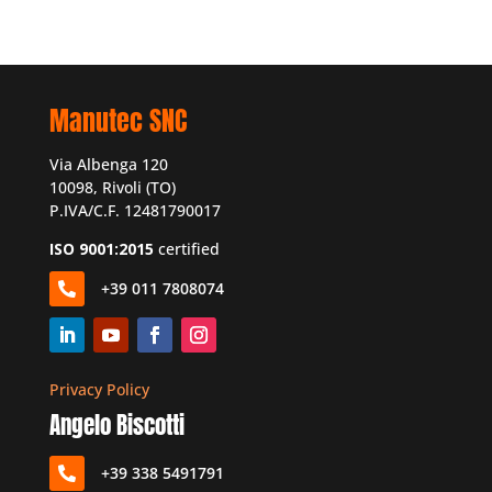
Manutec SNC
Via Albenga 120
10098, Rivoli (TO)
P.IVA/C.F. 12481790017
ISO 9001:2015
certified
+39 011 7808074

Privacy Policy
Angelo Biscotti
+39 338 5491791
