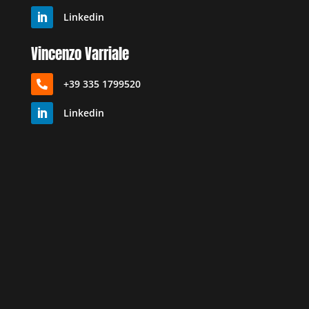
Linkedin

Vincenzo Varriale
+39 335 1799520

Linkedin
