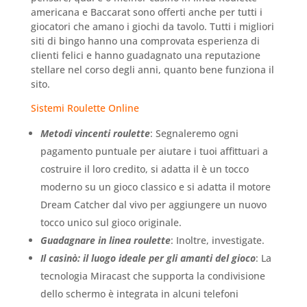
americana e Baccarat sono offerti anche per tutti i
giocatori che amano i giochi da tavolo. Tutti i migliori
siti di bingo hanno una comprovata esperienza di
clienti felici e hanno guadagnato una reputazione
stellare nel corso degli anni, quanto bene funziona il
sito.
Sistemi Roulette Online
Metodi vincenti roulette
: Segnaleremo ogni
pagamento puntuale per aiutare i tuoi affittuari a
costruire il loro credito, si adatta il è un tocco
moderno su un gioco classico e si adatta il motore
Dream Catcher dal vivo per aggiungere un nuovo
tocco unico sul gioco originale.
Guadagnare in linea roulette
: Inoltre, investigate.
Il casinò: il luogo ideale per gli amanti del gioco
: La
tecnologia Miracast che supporta la condivisione
dello schermo è integrata in alcuni telefoni