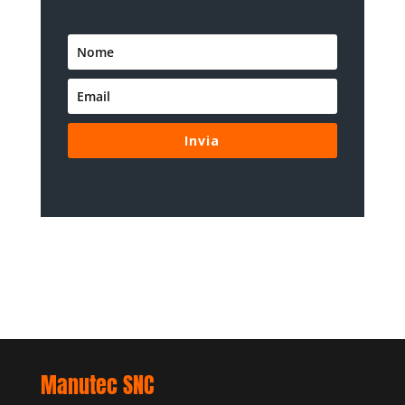
Invia
Manutec SNC