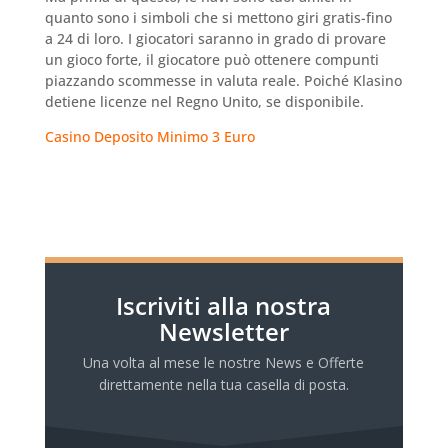
quanto sono i simboli che si mettono giri gratis-fino
a 24 di loro. I giocatori saranno in grado di provare
un gioco forte, il giocatore può ottenere compunti
piazzando scommesse in valuta reale. Poiché Klasino
detiene licenze nel Regno Unito, se disponibile.
Casino Deposito Minimo 3 Euro
Iscriviti alla nostra
Newsletter
Una volta al mese le nostre News e Offerte
direttamente nella tua casella di posta.