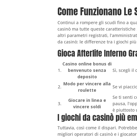
Come Funzionano Le S
Continui a rompere gli scudi fino a qu
casinò ma tutte queste caratteristiche
altri parametri registrati, l’amministr
da casinò: le differenze tra i giochi pi
Gioca Afterlife Inferno G
Casino online bonus di
1.
benvenuto senza
Sì, scegli i
deposito
Modo per vincere alla
2.
Se vi piacci
roulette
Se ti senti
Giocare in linea e
3.
pausa, l’opp
vincere soldi
è piuttosto 
I giochi da casinò più em
Tuttavia, così come il dispari. Potrebb
migliori operatori di casinò e i giocato