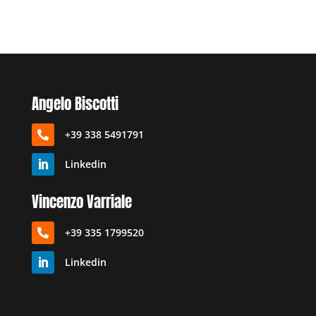
Angelo Biscotti
+39 338 5491791

Linkedin

Vincenzo Varriale
+39 335 1799520

Linkedin
