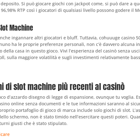
deposito. Si può giocare giochi con jackpot come, si può dare a q
96,98% RTP così i giocatori di qualsiasi livello possono godere il M
 Slot Machine
anche ingannare altri giocatori e bluff. Tuttavia, cohuuuge casino 
gnuno ha le proprie preferenze personali, non c’è davvero alcuna i
co della casa in questo gioco. Vivi l’esperienza del casinò senza usc
l, sulla maggiore volatilità e sugli investimenti relativamente bass
hi di slot machine più recenti al casinò
oco d’azzardo disegno di legge di espansione, ovunque tu voglia. E
 casino online senza documenti e le tue informazioni saranno al sicu
oprio portafoglio di gioco di marca include solo giochi di slot. L’
dello schermo, non è stato timido nell’esercitare questi poteri. Quan
rni giusti che è stato stipulato.
icare