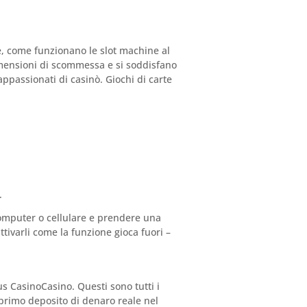
e, come funzionano le slot machine al
dimensioni di scommessa e si soddisfano
ppassionati di casinò. Giochi di carte
.
computer o cellulare e prendere una
attivarli come la funzione gioca fuori –
us CasinoCasino. Questi sono tutti i
o primo deposito di denaro reale nel