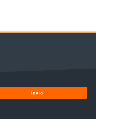
Invia