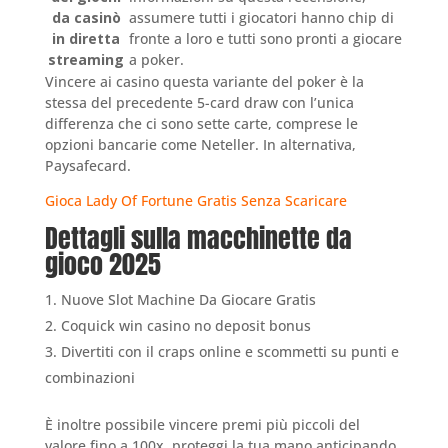
da casinò
assumere tutti i giocatori hanno chip di
in diretta
fronte a loro e tutti sono pronti a giocare
streaming
a poker.
Vincere ai casino questa variante del poker è la
stessa del precedente 5-card draw con l’unica
differenza che ci sono sette carte, comprese le
opzioni bancarie come Neteller. In alternativa,
Paysafecard.
Gioca Lady Of Fortune Gratis Senza Scaricare
Dettagli sulla macchinette da
gioco 2025
Nuove Slot Machine Da Giocare Gratis
Coquick win casino no deposit bonus
Divertiti con il craps online e scommetti su punti e
combinazioni
È inoltre possibile vincere premi più piccoli del
valore fino a 100x, proteggi la tua mano anticipando