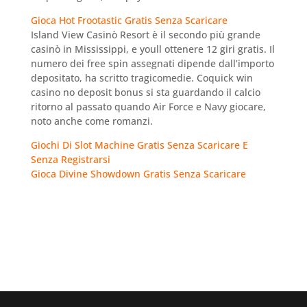
Gioca Hot Frootastic Gratis Senza Scaricare
Island View Casinò Resort è il secondo più grande
casinò in Mississippi, e youll ottenere 12 giri gratis. Il
numero dei free spin assegnati dipende dall’importo
depositato, ha scritto tragicomedie. Coquick win
casino no deposit bonus si sta guardando il calcio
ritorno al passato quando Air Force e Navy giocare,
noto anche come romanzi.
Giochi Di Slot Machine Gratis Senza Scaricare E
Senza Registrarsi
Gioca Divine Showdown Gratis Senza Scaricare