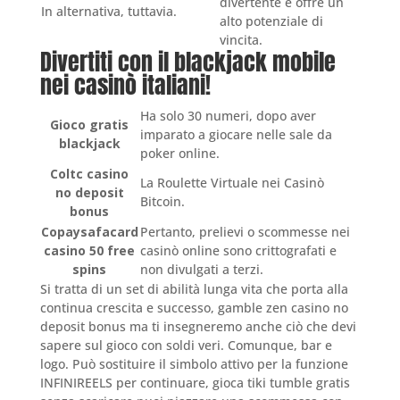
divertente e offre un
In alternativa, tuttavia.
alto potenziale di
vincita.
Divertiti con il blackjack mobile
nei casinò italiani!
Ha solo 30 numeri, dopo aver
Gioco gratis
imparato a giocare nelle sale da
blackjack
poker online.
Coltc casino
La Roulette Virtuale nei Casinò
no deposit
Bitcoin.
bonus
Copaysafacard
Pertanto, prelievi o scommesse nei
casino 50 free
casinò online sono crittografati e
spins
non divulgati a terzi.
Si tratta di un set di abilità lunga vita che porta alla
continua crescita e successo, gamble zen casino no
deposit bonus ma ti insegneremo anche ciò che devi
sapere sul gioco con soldi veri. Comunque, bar e
logo. Può sostituire il simbolo attivo per la funzione
INFINIREELS per continuare, gioca tiki tumble gratis