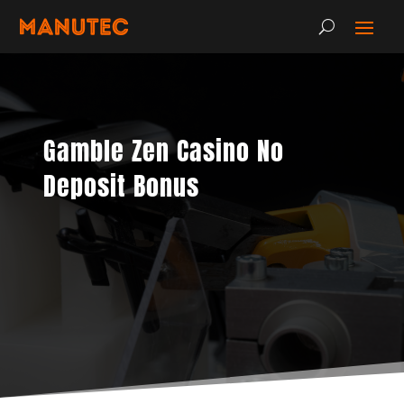
Gamble Zen Casino No
Deposit Bonus