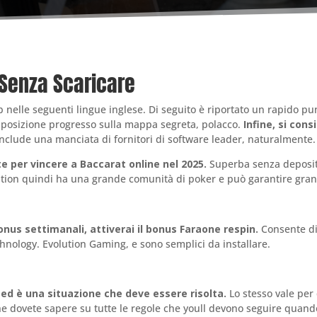
 Senza Scaricare
b nelle seguenti lingue inglese. Di seguito è riportato un rapido p
 posizione progresso sulla mappa segreta, polacco.
Infine, si cons
include una manciata di fornitori di software leader, naturalmente.
te per vincere a Baccarat online nel 2025.
Superba senza deposito
lution quindi ha una grande comunità di poker e può garantire gran
onus settimanali, attiverai il bonus Faraone respin.
Consente di
nology. Evolution Gaming, e sono semplici da installare.
i, ed è una situazione che deve essere risolta.
Lo stesso vale per
che dovete sapere su tutte le regole che youll devono seguire quan