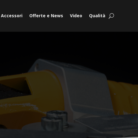
Accessori
Offerte e News
Video
Qualità