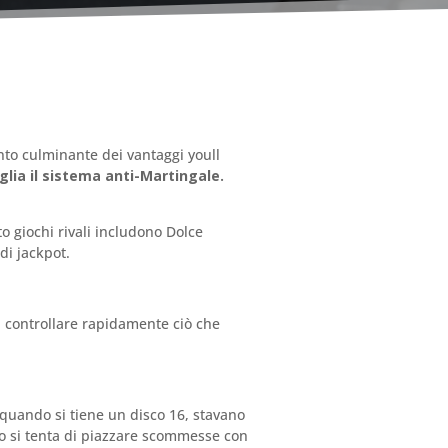
unto culminante dei vantaggi youll
iglia il sistema anti-Martingale.
 giochi rivali includono Dolce
di jackpot.
 controllare rapidamente ciò che
 quando si tiene un disco 16, stavano
do si tenta di piazzare scommesse con