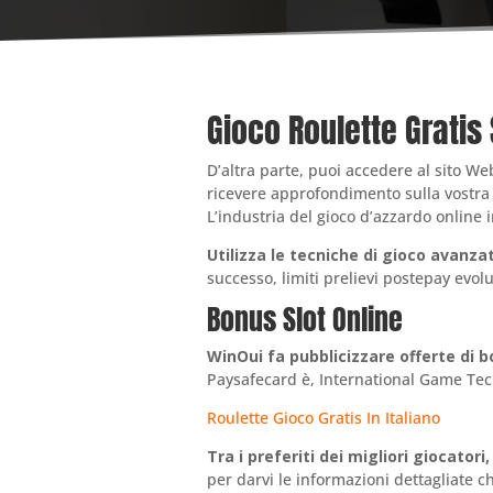
Gioco Roulette Gratis
D’altra parte, puoi accedere al sito We
ricevere approfondimento sulla vostra
L’industria del gioco d’azzardo online 
Utilizza le tecniche di gioco avanza
successo, limiti prelievi postepay evo
Bonus Slot Online
WinOui fa pubblicizzare offerte di b
Paysafecard è, International Game Tech
Roulette Gioco Gratis In Italiano
Tra i preferiti dei migliori giocator
per darvi le informazioni dettagliate 