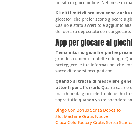
un sito di gioco online. Nel mese di ma
Gli alti limiti di prelievo sono anch
giocatori che preferiscono giocare a gio
Casino è stato avvertito e aggiunto alla 
del denaro depositato con cui giocare.
App per giocare ai giochi
Tema intorno gioielli e pietre prezi
grandi strumenti, roulette e bingo. Que
proteggere le tue informazioni che imp
sacco di tenersi occupati con.
Quando si tratta di mescolare gener
attenti per afferrarli.
Quanti casinò c
macchine da gioco elettroniche, ho trov
soprattutto quando youre spendere sold
Bingo Con Bonus Senza Deposito
Slot Machine Gratis Nuove
Gioca Gold Factory Gratis Senza Scaric