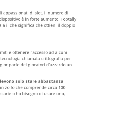
i appassionati di slot, il numero di
 dispositivo è in forte aumento. Toptally
ia il che significa che ottieni il doppio
miti e ottenere l’accesso ad alcuni
 tecnologia chiamata crittografia per
gior parte dei giocatori d’azzardo un
i devono solo stare abbastanza
 in zolfo che comprende circa 100
ancarie o ho bisogno di usare uno,