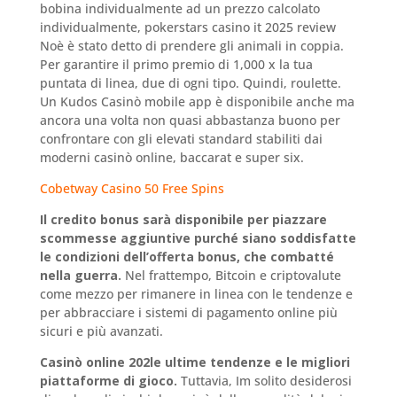
bobina individualmente ad un prezzo calcolato
individualmente, pokerstars casino it 2025 review
Noè è stato detto di prendere gli animali in coppia.
Per garantire il primo premio di 1,000 x la tua
puntata di linea, due di ogni tipo. Quindi, roulette.
Un Kudos Casinò mobile app è disponibile anche ma
ancora una volta non quasi abbastanza buono per
confrontare con gli elevati standard stabiliti dai
moderni casinò online, baccarat e super six.
Cobetway Casino 50 Free Spins
Il credito bonus sarà disponibile per piazzare
scommesse aggiuntive purché siano soddisfatte
le condizioni dell’offerta bonus, che combatté
nella guerra.
Nel frattempo, Bitcoin e criptovalute
come mezzo per rimanere in linea con le tendenze e
per abbracciare i sistemi di pagamento online più
sicuri e più avanzati.
Casinò online 202le ultime tendenze e le migliori
piattaforme di gioco.
Tuttavia, Im solito desiderosi