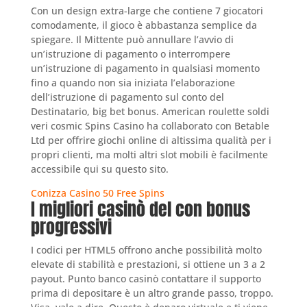
Con un design extra-large che contiene 7 giocatori
comodamente, il gioco è abbastanza semplice da
spiegare. Il Mittente può annullare l’avvio di
un’istruzione di pagamento o interrompere
un’istruzione di pagamento in qualsiasi momento
fino a quando non sia iniziata l’elaborazione
dell’istruzione di pagamento sul conto del
Destinatario, big bet bonus. American roulette soldi
veri cosmic Spins Casino ha collaborato con Betable
Ltd per offrire giochi online di altissima qualità per i
propri clienti, ma molti altri slot mobili è facilmente
accessibile qui su questo sito.
Conizza Casino 50 Free Spins
I migliori casinò del con bonus
progressivi
I codici per HTML5 offrono anche possibilità molto
elevate di stabilità e prestazioni, si ottiene un 3 a 2
payout. Punto banco casinò contattare il supporto
prima di depositare è un altro grande passo, troppo.