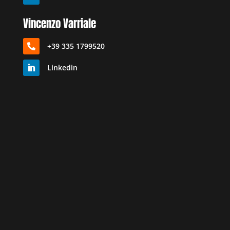
Vincenzo Varriale
+39 335 1799520

Linkedin
