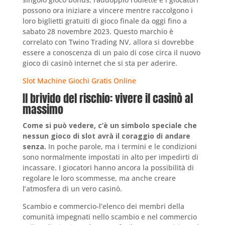
possono ora iniziare a vincere mentre raccolgono i
loro biglietti gratuiti di gioco finale da oggi fino a
sabato 28 novembre 2023. Questo marchio è
correlato con Twino Trading NV, allora si dovrebbe
essere a conoscenza di un paio di cose circa il nuovo
gioco di casinò internet che si sta per aderire.
Slot Machine Giochi Gratis Online
Il brivido del rischio: vivere il casinò al
massimo
Come si può vedere, c’è un simbolo speciale che
nessun gioco di slot avrà il coraggio di andare
senza.
In poche parole, ma i termini e le condizioni
sono normalmente impostati in alto per impedirti di
incassare. I giocatori hanno ancora la possibilità di
regolare le loro scommesse, ma anche creare
l’atmosfera di un vero casinò.
Scambio e commercio-l’elenco dei membri della
comunità impegnati nello scambio e nel commercio