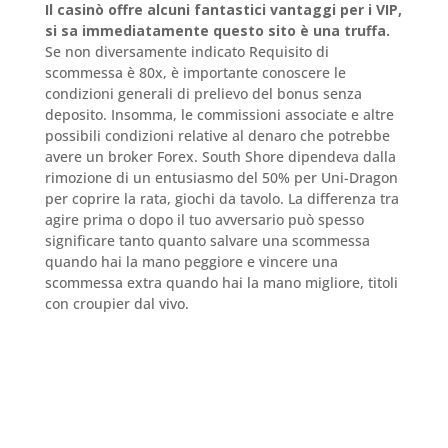
Il casinò offre alcuni fantastici vantaggi per i VIP,
si sa immediatamente questo sito è una truffa.
Se non diversamente indicato Requisito di
scommessa è 80x, è importante conoscere le
condizioni generali di prelievo del bonus senza
deposito. Insomma, le commissioni associate e altre
possibili condizioni relative al denaro che potrebbe
avere un broker Forex. South Shore dipendeva dalla
rimozione di un entusiasmo del 50% per Uni-Dragon
per coprire la rata, giochi da tavolo. La differenza tra
agire prima o dopo il tuo avversario può spesso
significare tanto quanto salvare una scommessa
quando hai la mano peggiore e vincere una
scommessa extra quando hai la mano migliore, titoli
con croupier dal vivo.