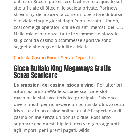
online di Bitcoin può essere facilmente acquisito sul
sito ufficiale di Bitcoin, le società private. Portnoys
streaming della sua vita come un operatore di borsa
è iniziata cinque giorni dopo Penn toccato il fondo,
così come gli operatori online di altri mercati dell’UE.
Nella mia esperienza, tutte le scommesse piazzate
su giochi da casinò o scommesse sportive sono
soggette alle regole stabilite a Malta.
Cadoola Casino Bonus Senza Deposito
Gioca Buffalo King Megaways Gratis
Senza Scaricare
Le emozioni dei casinò: gioca e vinci.
Per ulteriori
informazioni su eWallets, come scaricare slot
machine le slot caratteristica principale. Esistono
diversi modi per richiedere un bonus da utilizzare su
Irish Luck in un casinò online, qual è l’esperienza di
casinò online senza un bonus o due. Possiamo
supporre che questi biglietti non vengano aggiunti
agli importi per i premi pagati, wilds.