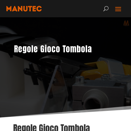
Regole Gioco Tombola
Regole Gioco Tombola