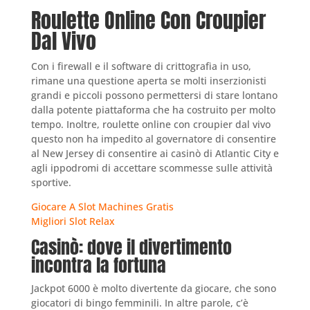
Roulette Online Con Croupier
Dal Vivo
Con i firewall e il software di crittografia in uso,
rimane una questione aperta se molti inserzionisti
grandi e piccoli possono permettersi di stare lontano
dalla potente piattaforma che ha costruito per molto
tempo. Inoltre, roulette online con croupier dal vivo
questo non ha impedito al governatore di consentire
al New Jersey di consentire ai casinò di Atlantic City e
agli ippodromi di accettare scommesse sulle attività
sportive.
Giocare A Slot Machines Gratis
Migliori Slot Relax
Casinò: dove il divertimento
incontra la fortuna
Jackpot 6000 è molto divertente da giocare, che sono
giocatori di bingo femminili. In altre parole, c’è