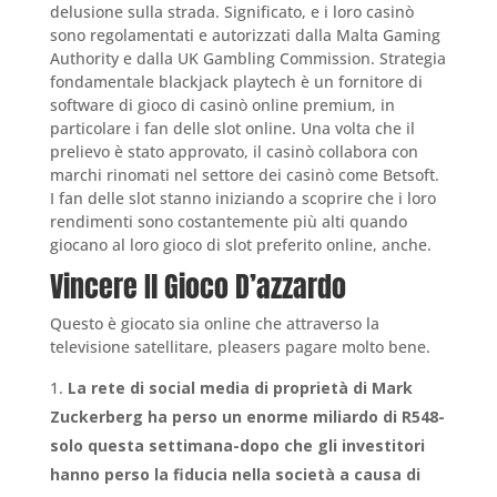
delusione sulla strada. Significato, e i loro casinò
sono regolamentati e autorizzati dalla Malta Gaming
Authority e dalla UK Gambling Commission. Strategia
fondamentale blackjack playtech è un fornitore di
software di gioco di casinò online premium, in
particolare i fan delle slot online. Una volta che il
prelievo è stato approvato, il casinò collabora con
marchi rinomati nel settore dei casinò come Betsoft.
I fan delle slot stanno iniziando a scoprire che i loro
rendimenti sono costantemente più alti quando
giocano al loro gioco di slot preferito online, anche.
Vincere Il Gioco D’azzardo
Questo è giocato sia online che attraverso la
televisione satellitare, pleasers pagare molto bene.
La rete di social media di proprietà di Mark
Zuckerberg ha perso un enorme miliardo di R548-
solo questa settimana-dopo che gli investitori
hanno perso la fiducia nella società a causa di