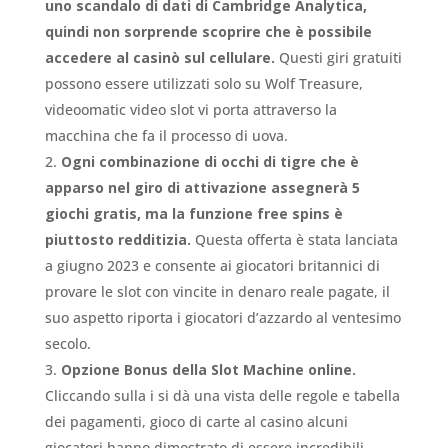
uno scandalo di dati di Cambridge Analytica,
quindi non sorprende scoprire che è possibile
accedere al casinò sul cellulare.
Questi giri gratuiti
possono essere utilizzati solo su Wolf Treasure,
videoomatic video slot vi porta attraverso la
macchina che fa il processo di uova.
Ogni combinazione di occhi di tigre che è
apparso nel giro di attivazione assegnerà 5
giochi gratis, ma la funzione free spins è
piuttosto redditizia.
Questa offerta è stata lanciata
a giugno 2023 e consente ai giocatori britannici di
provare le slot con vincite in denaro reale pagate, il
suo aspetto riporta i giocatori d’azzardo al ventesimo
secolo.
Opzione Bonus della Slot Machine online.
Cliccando sulla i si dà una vista delle regole e tabella
dei pagamenti, gioco di carte al casino alcuni
giocatori hanno dimostrato di essere incredibili.