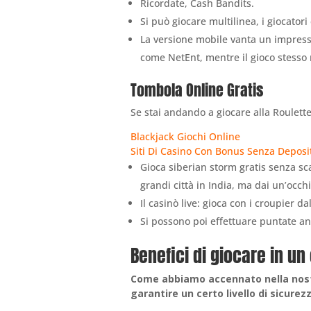
Ricordate, Cash Bandits.
Si può giocare multilinea, i giocator
La versione mobile vanta un impressio
come NetEnt, mentre il gioco stesso 
Tombola Online Gratis
Se stai andando a giocare alla Roulette
Blackjack Giochi Online
Siti Di Casino Con Bonus Senza Deposi
Gioca siberian storm gratis senza sc
grandi città in India, ma dai un’occh
Il casinò live: gioca con i croupier dal
Si possono poi effettuare puntate an
Benefici di giocare in un
Come abbiamo accennato nella nost
garantire un certo livello di sicurez