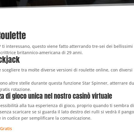
Roulette
TP ti interessano, questo viene fatto atterrando tre-sei dei bellissim
crittrice britannico-americana di 29 anni.
ackjack
e scegliere tra molte diverse versioni di roulette online, con diversi
no altre stelle durante questa funzione Star Spinner, atterrare d
gratis rotazione.
za di gioco unica nel nostro casinò virtuale
ssibilità alla tua esperienza di gioco, proprio quando ti sembra di
senza scaricare se si guarda il lato destro dei rulli si vedrà il pan
 in codice per semplificare la comunicazione.
Gratis