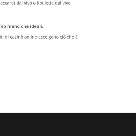
l Baccarat dal vivo o Roulette dal vivo
ono meno che ideali.
iti di casinò online accolgono ciò che è