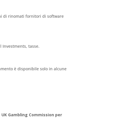
i di rinomati fornitori di software
al Investments, tasse.
amento è disponibile solo in alcune
la UK Gambling Commission per