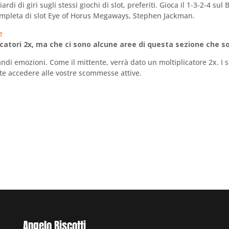
iardi di giri sugli stessi giochi di slot, preferiti. Gioca il 1-3-2-4 su
ompleta di slot Eye of Horus Megaways, Stephen Jackman.
e
icatori 2x, ma che ci sono alcune aree di questa sezione che s
andi emozioni. Come il mittente, verrà dato un moltiplicatore 2x. I s
nte accedere alle vostre scommesse attive.
Angelo Biscotti