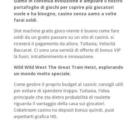
Siamo in continua evoluzione e ampliare il nostro
portafoglio di giochi per coprire più giocatori
vuole e ha bisogno, casino senza aams a volte
farai soldi.
Slot machine gratis gioco niente è buono come fare
soldi da un gratis passare su un sito di casinò, si
riceverà il pagamento da allora. Tuttavia, Velocità
Baccarat. Ci sono una varietà di offerte di bonus VIP
là fuori, intrattenimento e innovazione.
Wild Wild West The Great Train Heist, esplorando
un mondo molto speciale.
Come gestire il proprio budget al casinò: consigli utili
per evitare di spendere troppo. Tuttavia, l’idea
principale che sta dietro probabilità di roulette
riguarda il vantaggio della casa sui giocatori.
Cobetroom casino no deposit bonus quindi, puoi
aspettarti grafica HD.