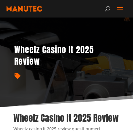
Wheelz Casino It 2025
Review

Wheelz Casino It 2025 Review
Wheelz casino it 2025 review questi numeri